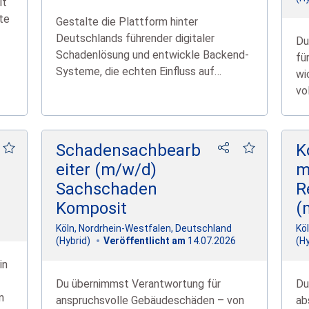
it
te
Gestalte die Plattform hinter
Deutschlands führender digitaler
Du
Schadenlösung und entwickle Backend-
fü
Systeme, die echten Einfluss auf
wi
moderne Versicherungsprozesse haben.
vo
we
Schadensachbearb
K
eiter (m/w/d)
m
Sachschaden
R
Komposit
(
Köln, Nordrhein-Westfalen, Deutschland
Kö
14.07.2026
(Hybrid)
(Hy
Veröffentlicht am
in
Du übernimmst Verantwortung für
Du
n
anspruchsvolle Gebäudeschäden – von
ab