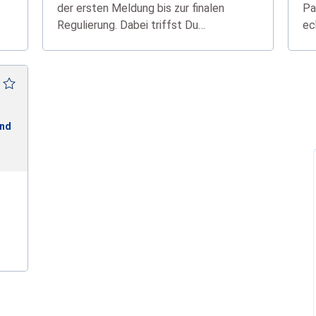
der ersten Meldung bis zur finalen
Pa
Regulierung. Dabei triffst Du
ec
eigenständige Entscheidungen, schaffst
Klarheit für Kund:innen und sorgst für
schnelle, faire Lösungen.
nd