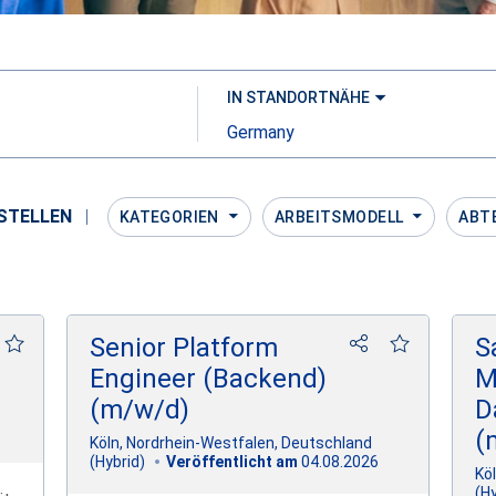
IN STANDORTNÄHE
Ort,
Bundesland,
Land
 STELLEN
KATEGORIEN
ARBEITSMODELL
ABT
Suchergebnisse
für
Stellen
7
Senior Platform
S
Engineer (Backend)
M
(m/w/d)
D
(
Köln, Nordrhein-Westfalen, Deutschland
04.08.2026
(Hybrid)
Veröffentlicht am
Kö
(Hy